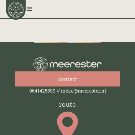
menu
contact
0641425899 //
ineke@meerester.nl
route