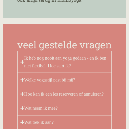
veel gestelde vragen
Ik heb nog nooit aan yoga gedaan - en ik ben
niet flexibel. Hoe start ik?
Welke yogastijl past bij mij?
Hoe kan ik een les reserveren of annuleren?
Wat neem ik mee?
Wat trek ik aan?