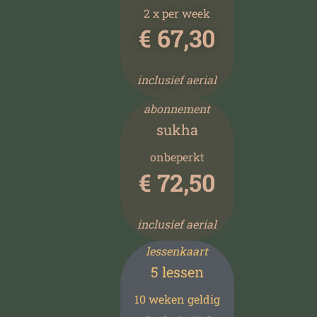
2 x per week
€
67,30
inclusief aerial
abonnement
sukha
onbeperkt
€ 72,50
inclusief aerial
lessenkaart
5 lessen
10 weken geldig