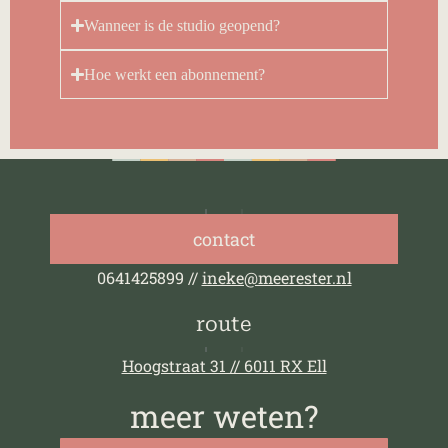
Wanneer is de studio geopend?
Hoe werkt een abonnement?
contact
0641425899 //
ineke@meerester.nl
route
Hoogstraat 31 // 6011 RX Ell
meer weten?